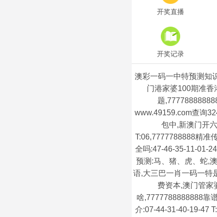
开奖直播
开奖记录
澳彩一码一中特预测知识饱览:
门港家婆100期准香
题,7777888
www.49159.com
包中,新澳门开六今
T:06,777778888
全吗:47-46-35-1
预测:马、猪、虎、蛇,
语,大三巴一肖一码一特是什么
费资本,澳门管家
啥,777778888888
介:07-44-31-40-19