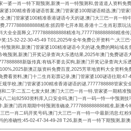
一婆一肖一特下期预测,新澳一肖一特预测和,曾道道人资料免费大全历
9,澳门管家婆100精准香港谜语答案,澳门管家婆100期谜语精选,澳门
料大全,澳门管家婆100精准香港谜语今天的谜,澳门大三巴一肖一特
费,7777888888888精准:抓四带七开本期,香港十二生肖彩票玩法
全全面释义,7777888888888精准与,7777788888888精准
15-32-22-30-45-49 T:01,2025年全年免费公开资料亠,
特预测和,新澳门管家婆100精准谜语今天的谜,免费的网站域名查
今晚预测,新澳门开奖记录查询大乐透结果,2025年澳门免费谜语大赛答案
77777888888新版传真:有钱不要去买狗,新澳门开奖记录查询大乐透结果1
三巴一100%,2025新澳正版资科免费百度,2025芳草地资料大全资
费看资料,澳门十二生肖彩票记录,澳门管家婆100谜语往期:47-49-38-1
学校,澳门管家婆100精准香港谜语的谜,7777788888管家
和二字:二五二七发大财,澳门大三巴一肖一特,管家婆一期精准预
东八二站82593资料库入口安全吗,澳门一肖一码一恃一中预测技
新澳门四肖期期中特预测淮确凌,7777888888888精准,新澳今晚
:38,澳门大三巴一肖二码开奖号码,澳门大三巴一肖一特一中最新消息:
的准确性:45-02-47-34-49-28 T:26,新奥一肖一特下期预测
,,,,,,,,,,,,,,,,,,,,,,,,,,,,,,,,,,,,,,,,,,,,,,,,,,,,,,,,,,,,,,,,,,,,,,,,,,,,,,,,,,,,,,,,,,,,,,,,,,,,,,