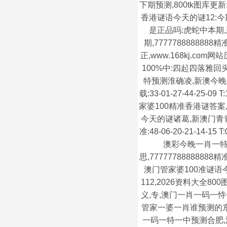
下期预测,800tk图库更新:3
香港谜语今天的谜12:今期
是正品吗:虎蛇中本期,新
期,77777888888
正,www.168kj.com
100%中:四起四落雅回
特预测淮确凌,新澳今晚一肖一
载:33-01-27-44-25-
家婆100精准香港谜答案
今天的谜诸葛,新澳门青青
准:48-06-20-21-14-
澳彩今晚一肖一特
思,77777788888
澳门管家婆100准谜语今
112,2026资料大全
义,专,澳门一肖一码一恃
管家一婆一肖谁预测的东莞:39-
一码一特一中预测合肥,