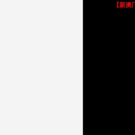
【新澳门开